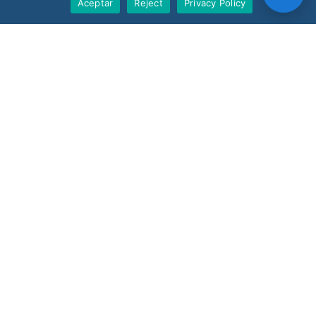
Aceptar
Reject
Privacy Policy
BoostBI
Contact
Request a Demo
Customer Support
V-Count UK — HQ
Shoreditch Exchange, Senna Building
Gorsuch Place, London E2 8JF
UK
+44 20 3917 4649
USA
+1 507 501 1852
News